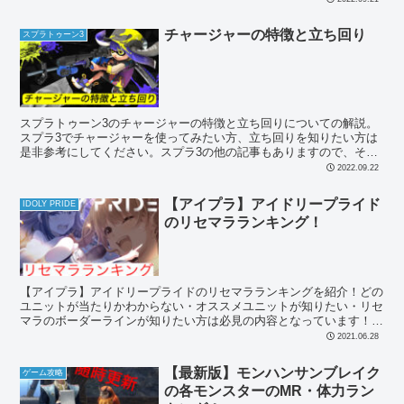
チャージャーの特徴と立ち回り
スプラトゥーン3
スプラトゥーン3のチャージャーの特徴と立ち回りについての解説。
スプラ3でチャージャーを使ってみたい方、立ち回りを知りたい方は
是非参考にしてください。スプラ3の他の記事もありますので、そち
らもどうぞ。
2022.09.22
【アイプラ】アイドリープライド
IDOLY PRIDE
のリセマラランキング！
【アイプラ】アイドリープライドのリセマラランキングを紹介！どの
ユニットが当たりかわからない・オススメユニットが知りたい・リセ
マラのボーダーラインが知りたい方は必見の内容となっています！ぜ
ひ参考にしてください！
2021.06.28
【最新版】モンハンサンブレイク
ゲーム攻略
の各モンスターのMR・体力ラン