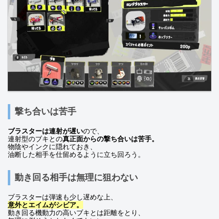
撃ち合いは苦手
ブラスターは連射が遅い
ので、
連射型のブキとの
真正面からの撃ち合いは苦手。
物陰やインクに隠れておき、
油断した相手を仕留めるように立ち回ろう。
動き回る相手は無理に狙わない
ブラスターは弾速も少し遅めな上、
意外とエイムがシビア。
動き回る機動力の高いブキとは距離をとり、