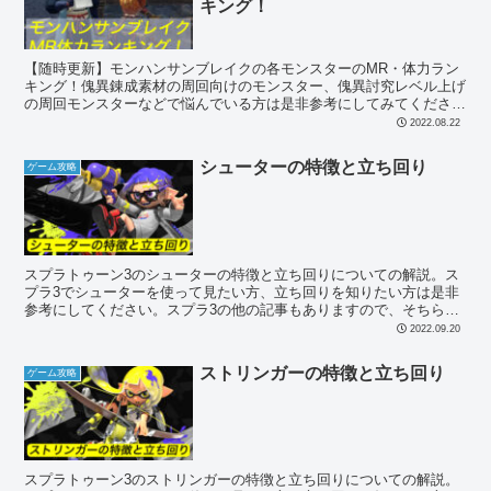
キング！
【随時更新】モンハンサンブレイクの各モンスターのMR・体力ラン
キング！傀異錬成素材の周回向けのモンスター、傀異討究レベル上げ
の周回モンスターなどで悩んでいる方は是非参考にしてみてくださ
い！意外なモンスターが意外な順位で出てきますので、お見逃しな
2022.08.22
く！
シューターの特徴と立ち回り
ゲーム攻略
スプラトゥーン3のシューターの特徴と立ち回りについての解説。ス
プラ3でシューターを使って見たい方、立ち回りを知りたい方は是非
参考にしてください。スプラ3の他の記事もありますので、そちらも
どうぞ。
2022.09.20
ストリンガーの特徴と立ち回り
ゲーム攻略
スプラトゥーン3のストリンガーの特徴と立ち回りについての解説。