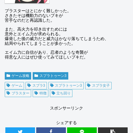
ブラスターはとにかく難しかった。
さきたそは機動力のないブキが
苦手なのだと再認識した。
また、高火力を叩き出すためには
意外とエイム力が求められる。
爆発した後の威力だと威力はかなり落ちてしまうため、
結局やられてしまうことが多かった。
エイム力に自信があり、忍者のような奇襲が
得意な人にはぜひ使ってみてほしいブキだ。
ゲーム攻略
スプラトゥーン3
ゲーム
スプラ3
スプラトゥーン3
スプラ女子
ブラスター
特徴
立ち回り
スポンサーリンク
シェアする