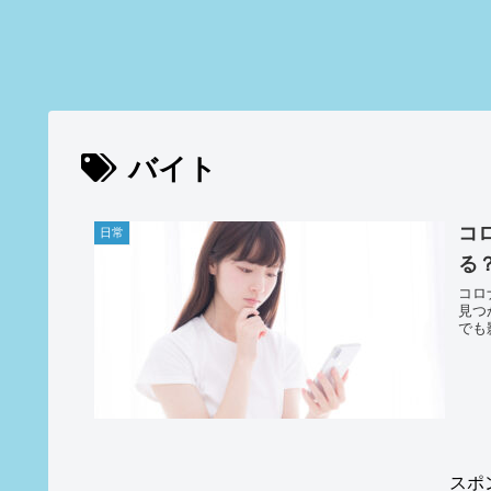
バイト
コ
日常
る
コロ
見つ
でも
スポ