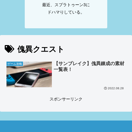
最近、スプラトゥーン3に
ドハマりしている。
傀異クエスト
【サンブレイク】傀異錬成の素材
ゲーム攻略
一覧表！
2022.08.28
スポンサーリンク