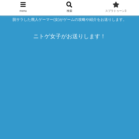
menu
検索
スプラトゥーン3
脱サラした廃人ゲーマー(女)がゲームの攻略や紹介をお送りします。
ニトゲ女子がお送りします！