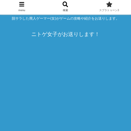
menu
検索
スプラトゥーン3
脱サラした廃人ゲーマー(女)がゲームの攻略や紹介をお送りします。
ニトゲ女子がお送りします！