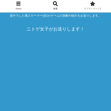
menu
検索
スプラトゥーン3
脱サラした廃人ゲーマー(女)がゲームの攻略や紹介をお送りします。
ニトゲ女子がお送りします！