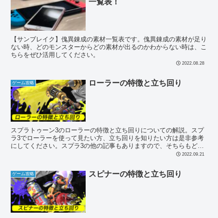
一覧表！
【サンブレイク】傀異錬成の素材一覧表です。傀異錬成の素材が足り
ない時、どのモンスターからどの素材が出るのかわからない時は、こ
ちらをぜひ活用してください。
2022.08.28
ローラーの特徴と立ち回り
ゲーム攻略
スプラトゥーン3のローラーの特徴と立ち回りについての解説。スプ
ラ3でローラーを使って見たい方、立ち回りを知りたい方は是非参考
にしてください。スプラ3の他の記事もありますので、そちらもどう
ぞ。
2022.09.21
スピナーの特徴と立ち回り
ゲーム攻略