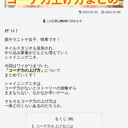
2021.07.31
2021.07.30
この記事は
約3分
で読めます。
ｵｻﾞｧｽ！
脱サラニトゲ女子、咲希です！
ネイルスタジオも追加され、
やり込み要素がどんどん増えていく
シャイニングニキ。
今回はワイがつまづいた、
「コーデ力の上げ方」
について
まとめていくぞ！
シャイニングニキは、
コーデ力がないとストーリーの攻略すら
ままならない、なかなか辛いゲーム。
そもそもコーデ力の上げ方は
一体どのくらいあるのだろうか。
もくじ
コーデ力を上げるには