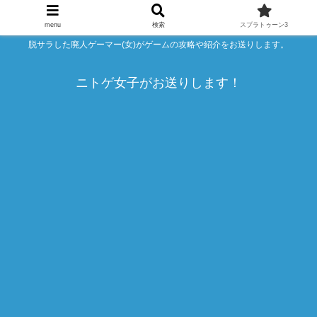
menu
検索
スプラトゥーン3
脱サラした廃人ゲーマー(女)がゲームの攻略や紹介をお送りします。
ニトゲ女子がお送りします！