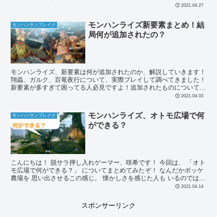
2021.04.27
モンハンライズ新要素まとめ！結
モンハンサンブレイク
局何が追加されたの？
モンハンライズ、新要素は何が追加されたのか、解説していきます！
翔蟲、ガルク、百竜夜行について、実際プレイして調べてきました！
新要素が多すぎて困ってる人必見ですよ！追加されたものについて解
説〜
2021.04.03
モンハンライズ、オトモ広場で何
モンハンサンブレイク
ができる？
こんにちは！ 脱サラ押し入れゲーマー、咲希です！ 今回は、 「オト
モ広場で何ができる？」 についてまとめてみたぞ！ なんだかポッケ
農場を 思い出させるこの感じ。 懐かしさを感じた人も いるのではな
いだろうか。...
2021.04.14
スポンサーリンク