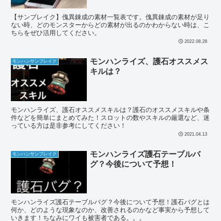
【サンブレイク】傀異錬成の素材一覧表です。傀異錬成の素材が足り
ない時、どのモンスターからどの素材が出るのかわからない時は、こ
ちらをぜひ活用してください。
2022.08.28
モンハンライズ、護石オススメス
モンハンサンブレイク
キルは？
モンハンライズ、護石オススメスキルは？護石のオススメスキルや条
件などを簡単にまとめてみた！スロットの数やスキルの厳選など、迷
っている方は是非参考にしてください！
2021.04.13
モンハンライズ護石テーブルバ
モンハンサンブレイク
グ？今後について予想！
モンハンライズ護石テーブルバグ？今後について予想！護石バグとは
何か、どのような現象なのか、改善されるのかなど事実から予想して
いきます！ちなみにワイも被害者である。。。