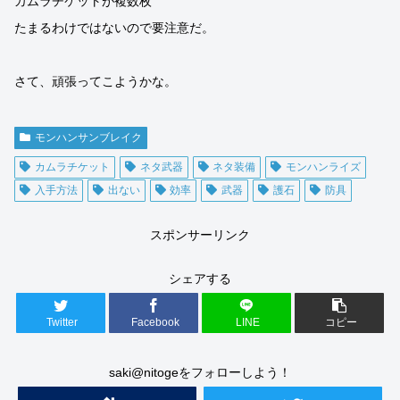
カムラチケットが複数枚
たまるわけではないので要注意だ。
さて、頑張ってこようかな。
モンハンサンブレイク
カムラチケット
ネタ武器
ネタ装備
モンハンライズ
入手方法
出ない
効率
武器
護石
防具
スポンサーリンク
シェアする
Twitter
Facebook
LINE
コピー
saki@nitogeをフォローしよう！